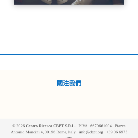
關注我們
© 2026
Centro Ricerca CBPT S.R.L.
· P.IVA 16670661004 · Piazza
Antonio Mancini 4, 00196 Roma, Italy ·
info@cbpt.org
· +39 06 6975