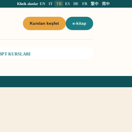
EN
IT
TR
ES
DE
FR
繁中
简中
Klinik alanlar
Kursları keşfet
e-kitap
BPT KURSLARI