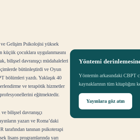
 ve Gelişim Psikolojisi yüksek
inin küçük çocuklara uygulanmasını
Yöntemi derinlemesin
ak, bilişsel davranışçı müdahaleleri
biçimlerde bütünleştirdi ve Oyun
Yöntemin arkasındaki CBPT cilt
PT bölümleri yazdı. Yaklaşık 40
kaynaklarının tüm kitaplığını k
ğerlendirme ve terapötik hizmetler
profesyonellerini eğitmektedir.
Yayınlara göz atın
ve bilişsel davranışçı
ı yayınların yazarı ve Roma’daki
 tarafından tanınan psikoterapi
ksek lisans programlarında yarı