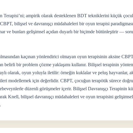
n Terapisi’ni; ampirik olarak desteklenen BDT tekniklerini küçük çocuk
CBPT, bilişsel ve davranışçı müdahaleleri bir oyun terapisi paradigması i
nar ve bunları gelişimsel açıdan duyarlı bir biçimde bütünleştirir — sor
lmasından kaçınan yönlendirici olmayan oyun terapisinin aksine CBP
an belirli bir problem çözme yaklaşımı kullanır. Bilişsel terapinin yönte
ylı olarak, oyun yoluyla iletilir: örneğin kuklalar ve peluş hayvanlar, a
ejileri modellemek için değerlidir. CBPT, çocuğun terapötik sürece doğru
ebeveynlerle düzenli görüşmeler içerir. Bilişsel Davranışçı Terapinin 
rak Knell, bilişsel davranışçı müdahaleleri ve oyun terapisini gelişimsel
.