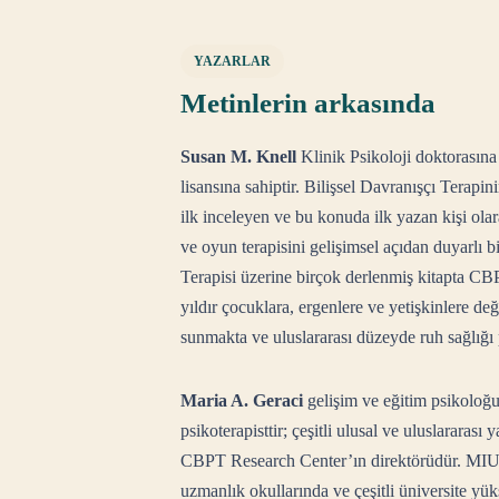
YAZARLAR
Metinlerin arkasında
Susan M. Knell
Klinik Psikoloji doktorasına
lisansına sahiptir. Bilişsel Davranışçı Terap
ilk inceleyen ve bu konuda ilk yazan kişi olar
ve oyun terapisini gelişimsel açıdan duyarlı 
Terapisi üzerine birçok derlenmiş kitapta CB
yıldır çocuklara, ergenlere ve yetişkinlere de
sunmakta ve uluslararası düzeyde ruh sağlığı 
Maria A. Geraci
gelişim ve eğitim psikoloğu 
psikoterapisttir; çeşitli ulusal ve uluslararas
CBPT Research Center’ın direktörüdür. MIUR
uzmanlık okullarında ve çeşitli üniversite yü