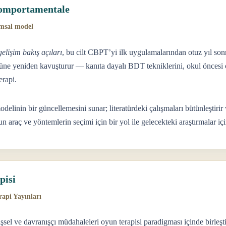
Comportamentale
amsal model
lişim bakış açıları
, bu cilt CBPT’yi ilk uygulamalarından otuz yıl son
rolüne yeniden kavuşturur — kanıta dayalı BDT tekniklerini, okul öncesi
erapi.
inin bir güncellemesini sunar; literatürdeki çalışmaları bütünleştirir
n araç ve yöntemlerin seçimi için bir yol ile gelecekteki araştırmalar içi
pisi
rapi Yayınları
el ve davranışçı müdahaleleri oyun terapisi paradigması içinde birleştir