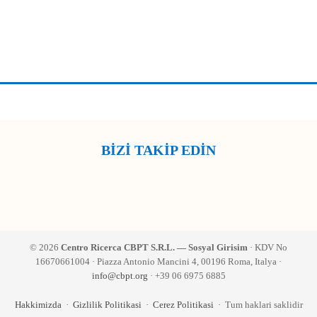
BİZİ TAKİP EDİN
© 2026
Centro Ricerca CBPT S.R.L. — Sosyal Girisim
· KDV No
16670661004 · Piazza Antonio Mancini 4, 00196 Roma, Italya ·
info@cbpt.org
· +39 06 6975 6885
Hakkimizda
·
Gizlilik Politikasi
·
Cerez Politikasi
· Tum haklari saklidir