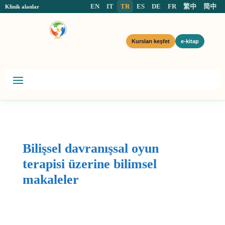
EN
IT
TR
ES
DE
FR
繁中
简中
Klinik alanlar
Kursları keşfet
e-kitap
Bilişsel davranışsal oyun
terapisi üzerine bilimsel
makaleler