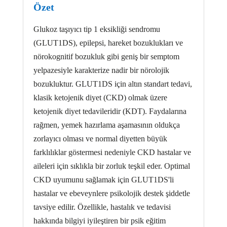
Özet
Glukoz taşıyıcı tip 1 eksikliği sendromu
(GLUT1DS), epilepsi, hareket bozuklukları ve
nörokognitif bozukluk gibi geniş bir semptom
yelpazesiyle karakterize nadir bir nörolojik
bozukluktur. GLUT1DS için altın standart tedavi,
klasik ketojenik diyet (CKD) olmak üzere
ketojenik diyet tedavileridir (KDT). Faydalarına
rağmen, yemek hazırlama aşamasının oldukça
zorlayıcı olması ve normal diyetten büyük
farklılıklar göstermesi nedeniyle CKD hastalar ve
aileleri için sıklıkla bir zorluk teşkil eder. Optimal
CKD uyumunu sağlamak için GLUT1DS'li
hastalar ve ebeveynlere psikolojik destek şiddetle
tavsiye edilir. Özellikle, hastalık ve tedavisi
hakkında bilgiyi iyileştiren bir psik eğitim