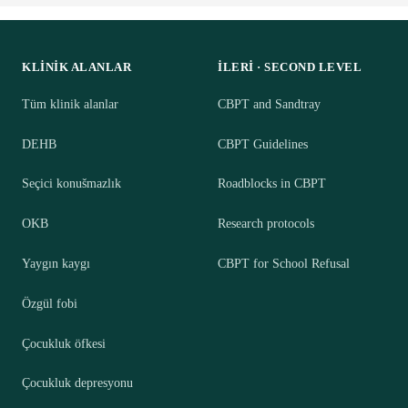
KLINIK ALANLAR
İLERI · SECOND LEVEL
Tüm klinik alanlar
CBPT and Sandtray
DEHB
CBPT Guidelines
Seçici konušmazlık
Roadblocks in CBPT
OKB
Research protocols
Yaygın kaygı
CBPT for School Refusal
Özgül fobi
Çocukluk öfkesi
Çocukluk depresyonu