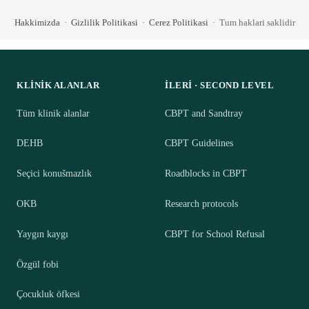
Hakkimizda
·
Gizlilik Politikasi
·
Cerez Politikasi
· Tum haklari saklidir
KLINIK ALANLAR
İLERI · SECOND LEVEL
Tüm klinik alanlar
CBPT and Sandtray
DEHB
CBPT Guidelines
Seçici konušmazlık
Roadblocks in CBPT
OKB
Research protocols
Yaygın kaygı
CBPT for School Refusal
Özgül fobi
Çocukluk öfkesi