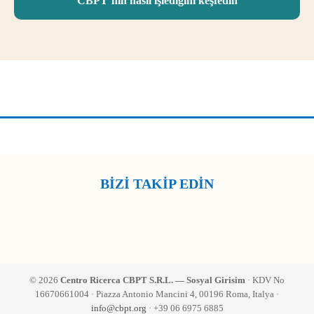
CBPT’nin nasıl işlediğini keşfedin
BİZİ TAKİP EDİN
© 2026
Centro Ricerca CBPT S.R.L. — Sosyal Girisim
· KDV No
16670661004 · Piazza Antonio Mancini 4, 00196 Roma, Italya ·
info@cbpt.org
· +39 06 6975 6885