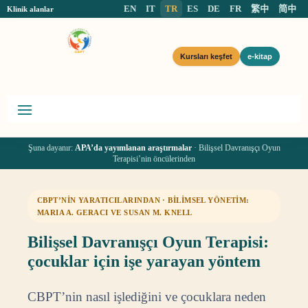
EN
IT
TR
ES
DE
FR
繁中
简中
Klinik alanlar
Kursları keşfet
e-kitap
Şuna dayanır:
APA’da yayımlanan araştırmalar
· Bilişsel Davranışçı Oyun
Terapisi’nin öncülerinden
CBPT’NİN YARATICILARINDAN · BİLİMSEL YÖNETİM:
MARIA A. GERACI VE SUSAN M. KNELL
Bilişsel Davranışçı Oyun Terapisi:
çocuklar için işe yarayan yöntem
CBPT’nin nasıl işlediğini ve çocuklara neden