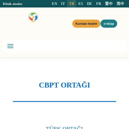
EN
IT
TR
ES
DE
FR
繁中
简中
Klinik alanlar
Kursları keşfet
e-kitap
CBPT ORTAĞI
TÜRK ORTAĞI