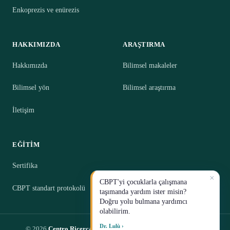
Enkoprezis ve enürezis
HAKKIMIZDA
ARAŞTIRMA
Hakkımızda
Bilimsel makaleler
Bilimsel yön
Bilimsel araştırma
İletişim
EĞITIM
Sertifika
×
CBPT'yi çocuklarla çalışmana
CBPT standart protokolü
taşımanda yardım ister misin?
Doğru yolu bulmana yardımcı
olabilirim.
Dr. Lulù ›
© 2026
Centro Ricerca CBPT S.R.L.
— Impresa Sociale · P.IVA