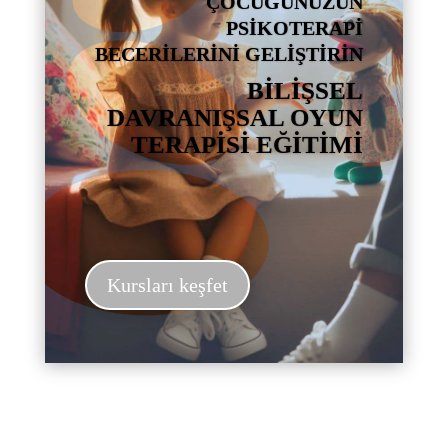
ÇOCUĞUNUZUN
PSİKOTERAPİ
BECERİLERİNİ GELİŞTİRİN
BİLİŞSEL
DAVRANIŞSAL OYUN
TERAPİSİ EĞİTİMİ
Kursları keşfet