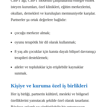
CBPT ağı; CBPT modelini çalışmalarına entegre etmek
isteyen kurumları, özel klinikleri, eğitim merkezlerini,
okulları, dernekleri ve kuruluşları memnuniyetle karşılar.
Partnerler şu ortak değerlere bağlıdır:
çocuğu merkeze almak;
oyunu terapötik bir dil olarak kullanmak;
8 yaş altı çocuklar için kanıta dayalı bilişsel davranışçı
terapileri desteklemek;
aileler ve topluluklar için erişilebilir kaynaklar
sunmak.
Kişiye ve kuruma özel iş birlikleri
Her iş birliği, partnerin kültürel, mesleki ve bölgesel
özelliklerini yansıtacak şekilde özel olarak tasarlanır.
Böylece anlamlı ve sürdürülebilir bir entegrasyon