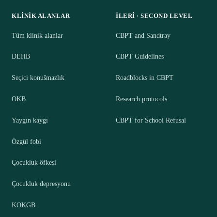
KLINIK ALANLAR
İLERI · SECOND LEVEL
Tüm klinik alanlar
CBPT and Sandtray
DEHB
CBPT Guidelines
Seçici konušmazlık
Roadblocks in CBPT
OKB
Research protocols
Yaygın kaygı
CBPT for School Refusal
Özgül fobi
Çocukluk öfkesi
Çocukluk depresyonu
KOKGB