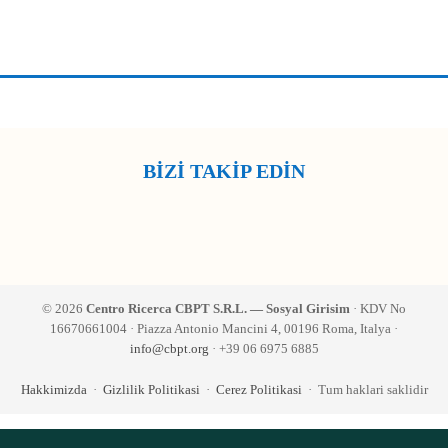
BİZİ TAKİP EDİN
© 2026
Centro Ricerca CBPT S.R.L. — Sosyal Girisim
· KDV No
16670661004 · Piazza Antonio Mancini 4, 00196 Roma, Italya ·
info@cbpt.org
· +39 06 6975 6885
Hakkimizda
·
Gizlilik Politikasi
·
Cerez Politikasi
· Tum haklari saklidir