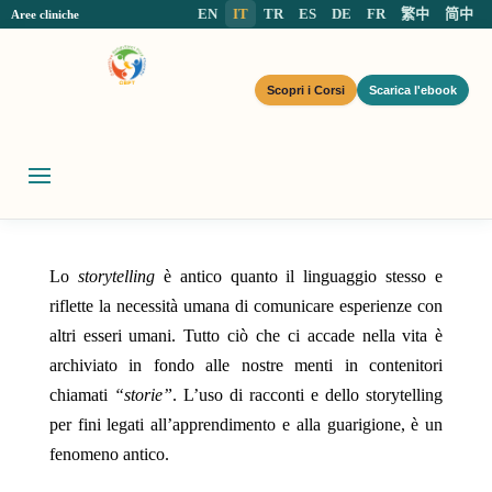
EN
IT
TR
ES
DE
FR
繁中
简中
Aree cliniche
Scopri i Corsi
Scarica l'ebook
Lo
storytelling
è antico quanto il linguaggio stesso e
riflette la necessità umana di comunicare esperienze con
altri esseri umani. Tutto ciò che ci accade nella vita è
archiviato in fondo alle nostre menti in contenitori
chiamati
“storie”
. L’uso di racconti e dello storytelling
per fini legati all’apprendimento e alla guarigione, è un
fenomeno antico.