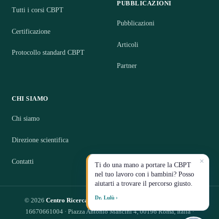
PUBBLICAZIONI
Tutti i corsi CBPT
Pubblicazioni
Certificazione
Articoli
Protocollo standard CBPT
Partner
CHI SIAMO
Chi siamo
Direzione scientifica
×
Contatti
Ti do una mano a portare la CBPT
nel tuo lavoro con i bambini? Posso
aiutarti a trovare il percorso giusto.
Dr. Lulù ›
© 2026
Centro Ricerca CBPT S.R.L.
— Impresa Sociale · P.IVA
16670661004 · Piazza Antonio Mancini 4, 00196 Roma, Italia ·