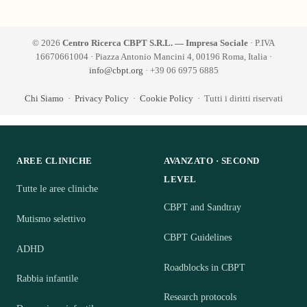
© 2026
Centro Ricerca CBPT S.R.L. — Impresa Sociale
· P.IVA
16670661004 · Piazza Antonio Mancini 4, 00196 Roma, Italia ·
info@cbpt.org
· +39 06 6975 6885
Chi Siamo
·
Privacy Policy
·
Cookie Policy
· Tutti i diritti riservati
AREE CLINICHE
AVANZATO · SECOND
LEVEL
Tutte le aree cliniche
CBPT and Sandtray
Mutismo selettivo
CBPT Guidelines
ADHD
Roadblocks in CBPT
Rabbia infantile
Research protocols