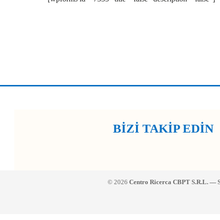
BİZİ TAKİP EDİN
© 2026
Centro Ricerca CBPT S.R.L. — S