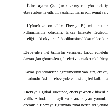
–
İkinci aşama
Çocuğun davranışlarını yönetmek için
ebeveynlere hayatlarını yapılandırmaları için somut ya
–
Üçüncü
ve son bölüm, Ebeveyn Eğitimi kursu sıras
kullanılmasına odaklanır. Erken harekete geçilebil
niteliğindeki olayların fark edilmesine dikkat edilecektir
Ebeveynlere net talimatlar vermeleri, kabul edilebilir
davranışları görmezden gelmeleri ve cezaları etkili bir şe
Davranışsal tekniklerin öğretilmesinin yanı sıra, ebe
bir adımdır. Aslında ebeveynlere bu stratejileri kullanma
Ebeveyn Eğitimi
sürecinde,
ebeveyn-çocuk ilişkisi
d
verilir. Aslında, bir hayli zor olan, olayları yoru
önemlidir. Ebeveyn Eğitiminin nihai hedefi iki yönlüdü