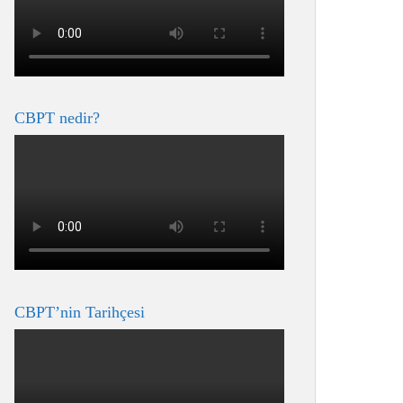
CBPT nedir?
CBPT’nin Tarihçesi