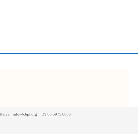
talya ·
info@cbpt.org
· +39 06 6975 6885