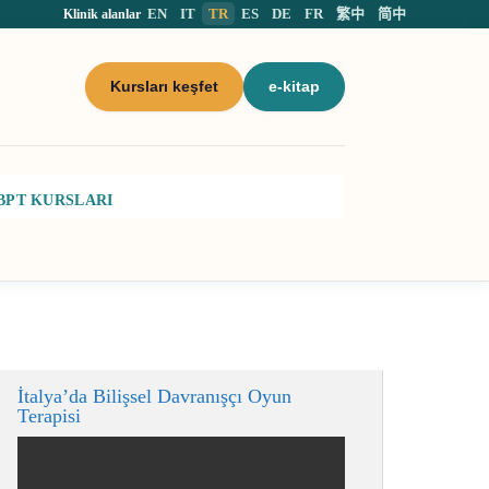
EN
IT
TR
ES
DE
FR
繁中
简中
Klinik alanlar
Kursları keşfet
e-kitap
BPT KURSLARI
İtalya’da Bilişsel Davranışçı Oyun
Terapisi