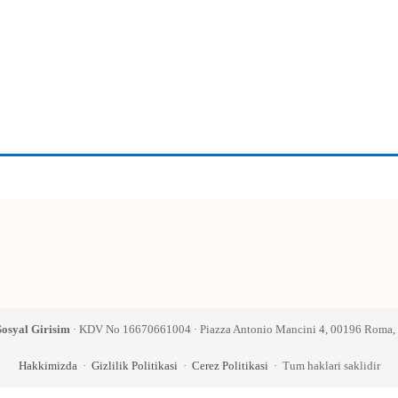
osyal Girisim
· KDV No 16670661004 · Piazza Antonio Mancini 4, 00196 Roma, I
Hakkimizda
·
Gizlilik Politikasi
·
Cerez Politikasi
· Tum haklari saklidir