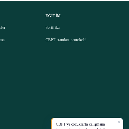
EĞITIM
eler
Sertifika
rma
CBPT standart protokolü
×
CBPT'yi çocuklarla çalışmana