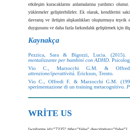
etkileşim kuracaklarını anlamalarına yardımcı olunur.
yüklemeler geliştirebilirler. Ek olarak, kendilerini s
davranış ve iletişim alışkanlıkları oluşturmaya teşvik
duygusunu ve daha fazla farkındalık geliştirmek için iliş
Kaynakça
Pezzica, Sara & Bigozzi, Lucia. (2015).
mentalizzante per bambini con ADHD.
Psicolog
Vio C., Marzocchi G.M. & Offred
attenzione/iperattività.
Erickson, Trento.
Vio C., Offredi F. & Marzocchi G.M. (1999).
sperimentazione di un training metacognitivo.
P
WRITE US
[wpforms id="7335" title="false" description="false"]