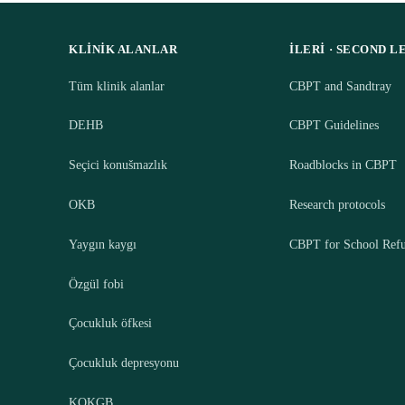
KLINIK ALANLAR
İLERI · SECOND L
Tüm klinik alanlar
CBPT and Sandtray
DEHB
CBPT Guidelines
Seçici konušmazlık
Roadblocks in CBPT
OKB
Research protocols
Yaygın kaygı
CBPT for School Refu
Özgül fobi
Çocukluk öfkesi
Çocukluk depresyonu
KOKGB