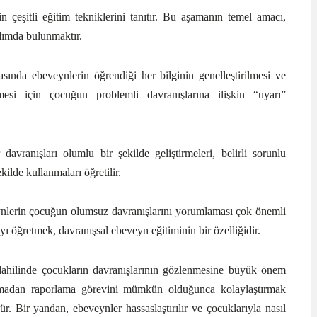
 çeşitli eğitim tekniklerini tanıtır. Bu aşamanın temel amacı,
rdımda bulunmaktır.
ında ebeveynlerin öğrendiği her bilginin genelleştirilmesi ve
mesi için çocuğun problemli davranışlarına ilişkin “uyarı”
.
 davranışları olumlu bir şekilde geliştirmeleri, belirli sorunlu
kilde kullanmaları öğretilir.
veynlerin çocuğun olumsuz davranışlarını yorumlaması çok önemli
yı öğretmek, davranışsal ebeveyn eğitiminin bir özelliğidir.
ahilinde çocukların davranışlarının gözlenmesine büyük önem
mlamadan raporlama görevini mümkün olduğunca kolaylaştırmak
r. Bir yandan, ebeveynler hassaslaştırılır ve çocuklarıyla nasıl