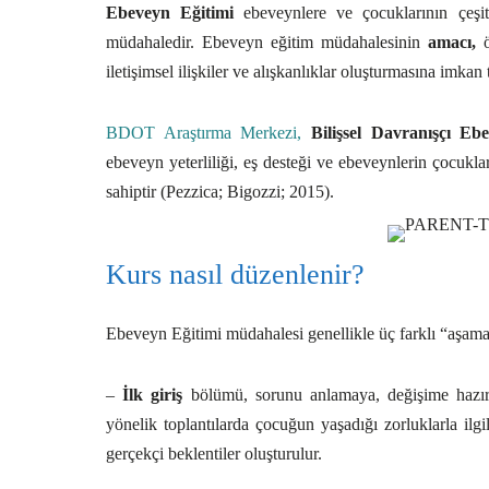
Ebeveyn Eğitimi
ebeveynlere ve çocuklarının çeşit
müdahaledir. Ebeveyn eğitim müdahalesinin
amacı,
ö
iletişimsel ilişkiler ve alışkanlıklar oluşturmasına imka
BDOT Araştırma Merkezi,
Bilişsel Davranışçı Eb
ebeveyn yeterliliği, eş desteği ve ebeveynlerin çocukl
sahiptir (Pezzica; Bigozzi; 2015).
Kurs nasıl düzenlenir?
Ebeveyn Eğitimi müdahalesi genellikle üç farklı “aşama
–
İlk giriş
bölümü, sorunu anlamaya, değişime hazır
yönelik toplantılarda çocuğun yaşadığı zorluklarla ilg
gerçekçi beklentiler oluşturulur.