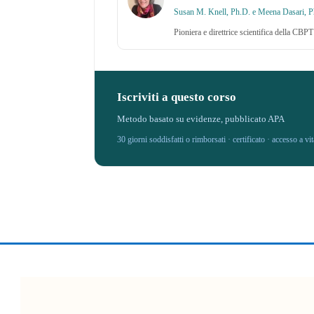
Susan M. Knell, Ph.D. e Meena Dasari, P
Pioniera e direttrice scientifica della CBP
Iscriviti a questo corso
Metodo basato su evidenze, pubblicato APA
30 giorni soddisfatti o rimborsati · certificato · accesso a v