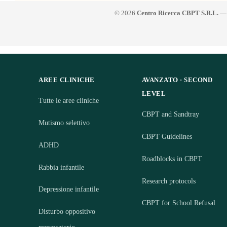
© 2026
Centro Ricerca CBPT S.R.L. —
AREE CLINICHE
AVANZATO · SECOND
LEVEL
Tutte le aree cliniche
CBPT and Sandtray
Mutismo selettivo
CBPT Guidelines
ADHD
Roadblocks in CBPT
Rabbia infantile
Research protocols
Depressione infantile
CBPT for School Refusal
Disturbo oppositivo