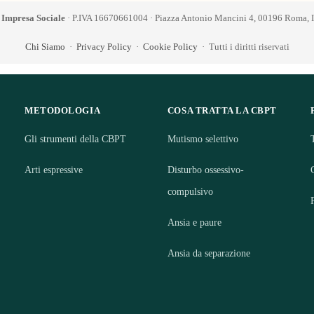
 Impresa Sociale
· P.IVA 16670661004 · Piazza Antonio Mancini 4, 00196 Roma, It
Chi Siamo
·
Privacy Policy
·
Cookie Policy
· Tutti i diritti riservati
METODOLOGIA
COSA TRATTA LA CBPT
Gli strumenti della CBPT
Mutismo selettivo
Arti espressive
Disturbo ossessivo-
compulsivo
Ansia e paure
Ansia da separazione