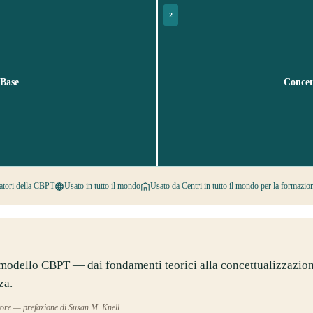
2
 Base
Concet
atori della CBPT
Usato in tutto il mondo
Usato da Centri in tutto il mondo per la formazio
l modello CBPT — dai fondamenti teorici alla concettualizzazion
za.
ore — prefazione di Susan M. Knell