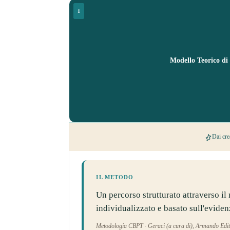
1
Modello Teorico di
Dai cre
IL METODO
Un percorso strutturato attraverso i
individualizzato e basato sull'eviden
Metodologia CBPT · Geraci (a cura di), Armando Edit