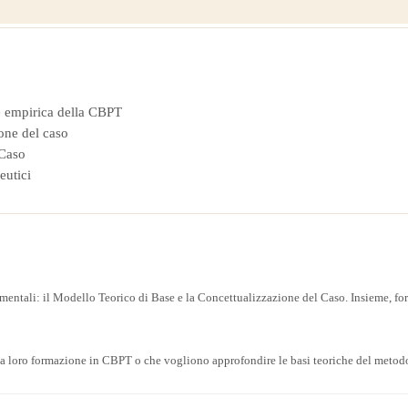
e empirica della CBPT
one del caso
 Caso
eutici
ntali: il Modello Teorico di Base e la Concettualizzazione del Caso. Insieme, forn
 la loro formazione in CBPT o che vogliono approfondire le basi teoriche del metodo