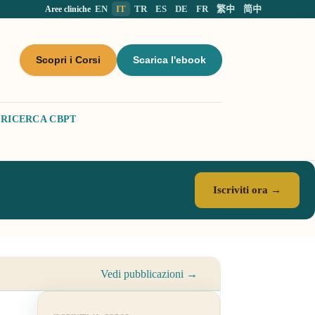
EN
IT
TR
ES
DE
FR
繁中
简中
Aree cliniche
Scopri i Corsi
Scarica l'ebook
RICERCA CBPT
Iscriviti ora →
Vedi pubblicazioni →