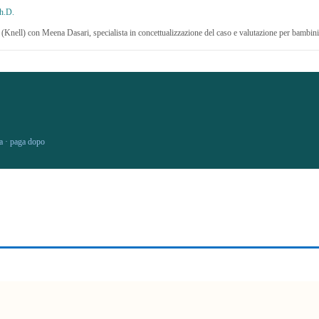
h.D.
T (Knell) con Meena Dasari, specialista in concettualizzazione del caso e valutazione per bambini
ita · paga dopo