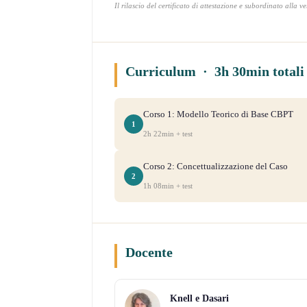
Il rilascio del certificato di attestazione e subordinato alla v
Curriculum · 3h 30min totali 
Corso 1: Modello Teorico di Base CBPT
1
2h 22min + test
Corso 2: Concettualizzazione del Caso
2
1h 08min + test
Docente
Knell e Dasari