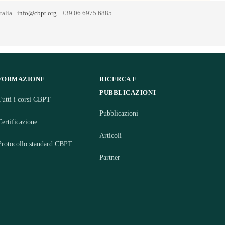
alia ·
info@cbpt.org
· +39 06 6975 6885
FORMAZIONE
RICERCA E
PUBBLICAZIONI
Tutti i corsi CBPT
Pubblicazioni
Certificazione
Articoli
Protocollo standard CBPT
Partner