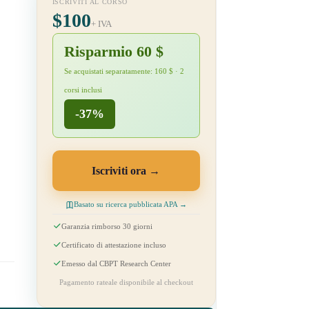
ISCRIVITI AL CORSO
$100
+ IVA
Risparmio 60 $
Se acquistati separatamente: 160 $ · 2
corsi inclusi
-37%
Iscriviti ora
Basato su ricerca pubblicata APA →
Garanzia rimborso 30 giorni
Certificato di attestazione incluso
Emesso dal CBPT Research Center
Pagamento rateale disponibile al checkout