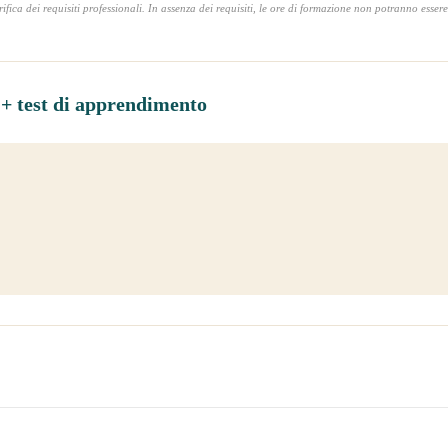
erifica dei requisiti professionali. In assenza dei requisiti, le ore di formazione non potranno essere 
+ test di apprendimento