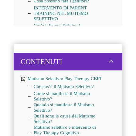
Cosa possono fare i genitori?
INTERVENTO DI PARENT
TRAINING NEL MUTISMO
SELETTIVO
Cos'è il Parent Training?
Come si struttura l’intervento di
Parent Training nella Play Therapy
Cognitivo-Comportamentale?
Obiettivi del Parent Training
Iscriviti oggi stesso ai corsi certificati
2
CONTENUTI
sulla PLAY THERAPY COGNITIVO-
COMPORTAMENTALE e migliora le
tue competenze cliniche nella terapia
Mutismo Selettivo: Play Therapy CBPT
infantile.
Lascia i tuoi dati per essere Contattato.
Che cos’è il Mutismo Selettivo?
Come si manifesta il Mutismo
Selettivo?
Quando si manifesta il Mutismo
Selettivo?
Quali sono le cause del Mutismo
Selettivo?
Mutismo selettivo e intervento di
Play Therapy Cognitivo-