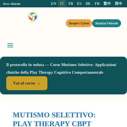
EN
IT
TR
ES
DE
FR
繁中
简中
Aree cliniche
Scopri i Corsi
Scarica l'ebook
Il protocollo in seduta — Corso Mutismo Selettivo: Applicazioni
cliniche della Play Therapy Cognitivo Comportamentale
Vai al corso →
MUTISMO SELETTIVO
:
PLAY THERAPY CBPT