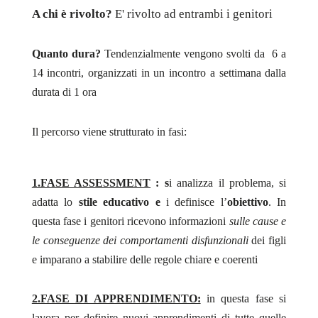
A chi è rivolto?
E' rivolto ad entrambi i genitori
Quanto dura?
Tendenzialmente vengono svolti da 6 a
14 incontri, organizzati in un incontro a settimana dalla
durata di 1 ora
Il percorso viene strutturato in fasi:
1.FASE ASSESSMENT
: s
i analizza il problema, si
adatta lo
stile educativo e
i definisce l’
obiettivo
. In
questa fase i genitori ricevono informazioni
sulle cause e
le conseguenze dei comportamenti disfunzionali
dei figli
e imparano a stabilire delle regole chiare e coerenti
2.FASE DI APPRENDIMENTO:
in questa fase si
lavora per definire nuovi apprendimenti di tutte quelle