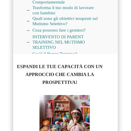
Comportamentale
Trasforma il tuo modo di lavorare
con bambini
Quali sono gli obiettivi terapeuti sul
Mutismo Selettivo?
Cosa possono fare i genitori?
INTERVENTO DI PARENT
TRAINING NEL MUTISMO
SELETTIVO
Cos'è il Parent Training?
Come si struttura l’intervento di
Parent Training nella Play Therapy
ESPANDI LE TUE CAPACITÀ CON UN
Cognitivo-Comportamentale?
APPROCCIO CHE CAMBIA LA
Obiettivi del Parent Training
PROSPETTIVA!
Iscriviti oggi stesso ai corsi certificati
sulla PLAY THERAPY COGNITIVO-
COMPORTAMENTALE e migliora le
tue competenze cliniche nella terapia
infantile.
Lascia i tuoi dati per essere Contattato.