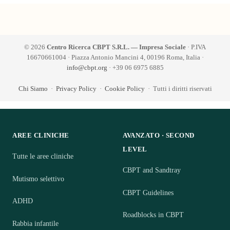
© 2026
Centro Ricerca CBPT S.R.L. — Impresa Sociale
· P.IVA
16670661004 · Piazza Antonio Mancini 4, 00196 Roma, Italia ·
info@cbpt.org
· +39 06 6975 6885
Chi Siamo
·
Privacy Policy
·
Cookie Policy
· Tutti i diritti riservati
AREE CLINICHE
AVANZATO · SECOND
LEVEL
Tutte le aree cliniche
CBPT and Sandtray
Mutismo selettivo
CBPT Guidelines
ADHD
Roadblocks in CBPT
Rabbia infantile