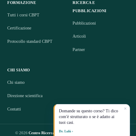
FORMAZIONE
RICERCA E
PUBBLICAZIONI
Tutti i corsi CBPT
Pubblicazioni
Certificazione
Articoli
Protocollo standard CBPT
Partner
CHI SIAMO
Chi siamo
Direzione scientifica
×
Contatti
Domande su questo corso? Ti dico
com'è strutturato o se è adatto ai
tuoi casi.
Dr. Lulù ›
© 2026
Centro Ricerca CBPT S.R.L.
— Impresa Sociale · P.IVA