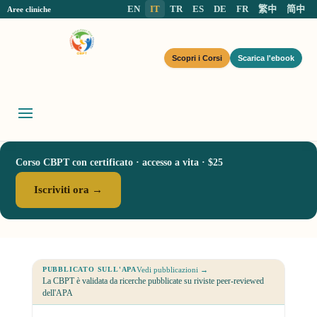
EN
IT
TR
ES
DE
FR
繁中
简中
Aree cliniche
Scopri i Corsi
Scarica l'ebook
Corso CBPT con certificato · accesso a vita · $25
Iscriviti ora →
Vedi pubblicazioni →
PUBBLICATO SULL'APA
La CBPT è validata da ricerche pubblicate su riviste peer-reviewed
dell'APA