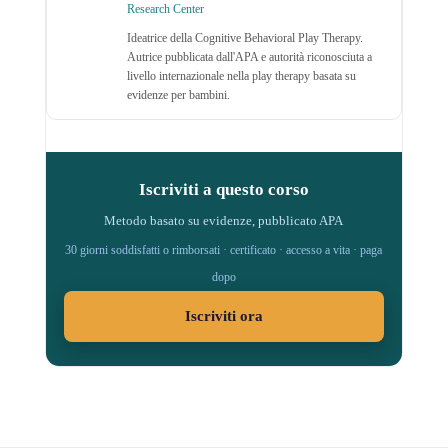
Research Center
Ideatrice della Cognitive Behavioral Play Therapy.
Autrice pubblicata dall'APA e autorità riconosciuta a
livello internazionale nella play therapy basata su
evidenze per bambini.
Iscriviti a questo corso
Metodo basato su evidenze, pubblicato APA
30 giorni soddisfatti o rimborsati · certificato · accesso a vita · paga
dopo
Iscriviti ora