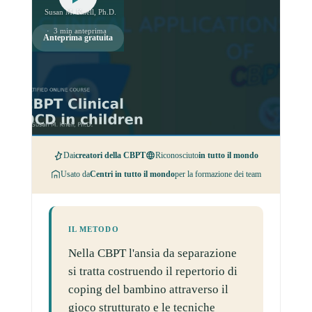
Susan M. Knell, Ph.D.
· 3 min anteprima
Anteprima gratuita
Dai
creatori della CBPT
Riconosciuto
in tutto il mondo
Usato da
Centri in tutto il mondo
per la formazione dei team
IL METODO
Nella CBPT l'ansia da separazione
si tratta costruendo il repertorio di
coping del bambino attraverso il
gioco strutturato e le tecniche