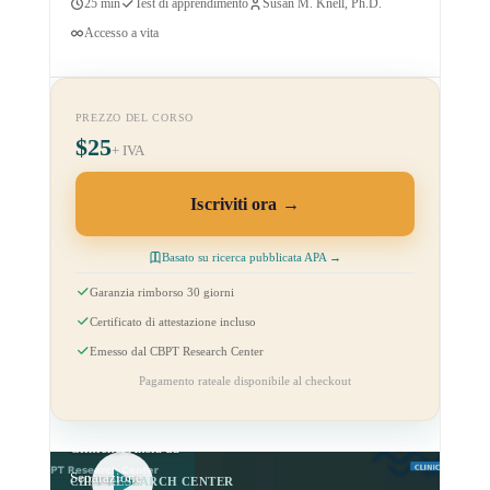
25 min
Test di apprendimento
Susan M. Knell, Ph.D.
Accesso a vita
PREZZO DEL CORSO
$25
+ IVA
Iscriviti ora
Basato su ricerca pubblicata APA →
Garanzia rimborso 30 giorni
Certificato di attestazione incluso
Emesso dal CBPT Research Center
Pagamento rateale disponibile al checkout
CBPT Applicazioni
Cliniche: Ansia da
Separazione
CBPT RESEARCH CENTER