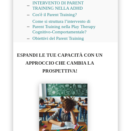
INTERVENTO DI PARENT
TRAINING NELLA ADHD
Cos'è il Parent Training?
Come si struttura l’intervento di
Parent Training nella Play Therapy
Cognitivo-Comportamentale?
Obiettivi del Parent Training
Iscriviti oggi stesso ai corsi certificati
sulla PLAY THERAPY COGNITIVO-
ESPANDI LE TUE CAPACITÀ CON UN
COMPORTAMENTALE e migliora le
tue competenze cliniche nella terapia
APPROCCIO CHE CAMBIA LA
infantile.
PROSPETTIVA!
Lascia i tuoi dati per essere Contattato.