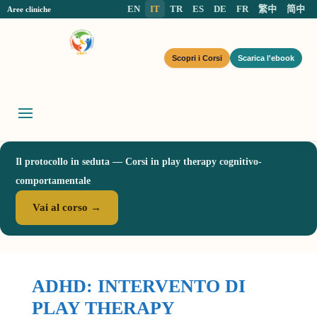
EN
IT
TR
ES
DE
FR
繁中
简中
Aree cliniche
Scopri i Corsi
Scarica l'ebook
Il protocollo in seduta — Corsi in play therapy cognitivo-
comportamentale
Vai al corso →
ADHD: INTERVENTO DI
PLAY THERAPY