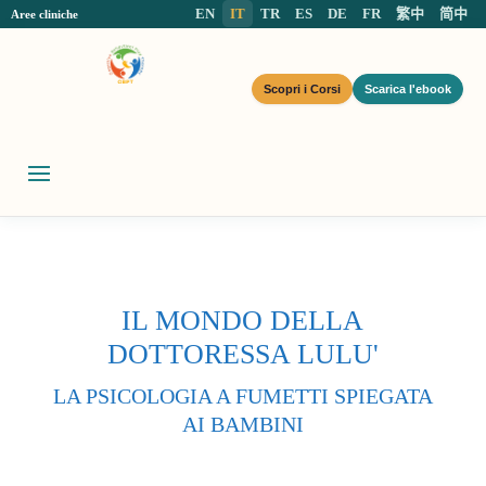
EN
IT
TR
ES
DE
FR
繁中
简中
Aree cliniche
Scopri i Corsi
Scarica l'ebook
IL MONDO DELLA
DOTTORESSA LULU'
LA PSICOLOGIA A FUMETTI SPIEGATA
AI BAMBINI